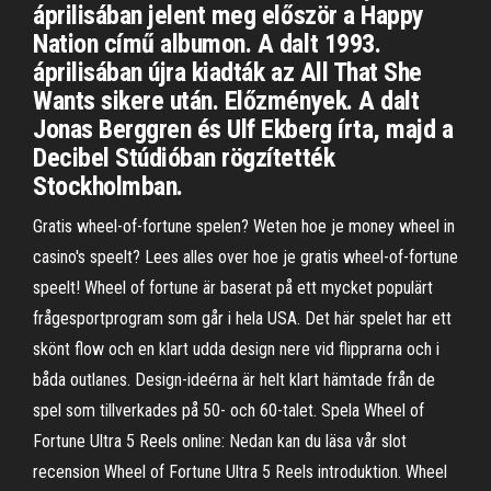
áprilisában jelent meg először a Happy
Nation című albumon. A dalt 1993.
áprilisában újra kiadták az All That She
Wants sikere után. Előzmények. A dalt
Jonas Berggren és Ulf Ekberg írta, majd a
Decibel Stúdióban rögzítették
Stockholmban.
Gratis wheel-of-fortune spelen? Weten hoe je money wheel in
casino's speelt? Lees alles over hoe je gratis wheel-of-fortune
speelt! Wheel of fortune är baserat på ett mycket populärt
frågesportprogram som går i hela USA. Det här spelet har ett
skönt flow och en klart udda design nere vid flipprarna och i
båda outlanes. Design-ideérna är helt klart hämtade från de
spel som tillverkades på 50- och 60-talet. Spela Wheel of
Fortune Ultra 5 Reels online: Nedan kan du läsa vår slot
recension Wheel of Fortune Ultra 5 Reels introduktion. Wheel