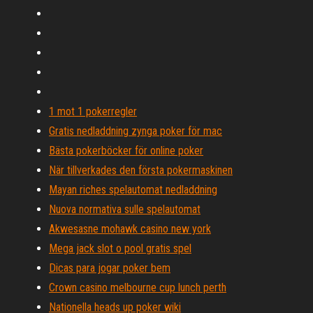
1 mot 1 pokerregler
Gratis nedladdning zynga poker för mac
Bästa pokerböcker för online poker
När tillverkades den första pokermaskinen
Mayan riches spelautomat nedladdning
Nuova normativa sulle spelautomat
Akwesasne mohawk casino new york
Mega jack slot o pool gratis spel
Dicas para jogar poker bem
Crown casino melbourne cup lunch perth
Nationella heads up poker wiki