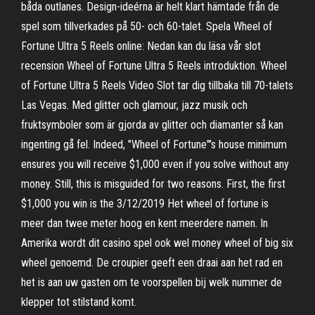
båda outlanes. Design-ideérna är helt klart hämtade från de
spel som tillverkades på 50- och 60-talet. Spela Wheel of
Fortune Ultra 5 Reels online: Nedan kan du läsa vår slot
recension Wheel of Fortune Ultra 5 Reels introduktion. Wheel
of Fortune Ultra 5 Reels Video Slot tar dig tillbaka till 70-talets
Las Vegas. Med glitter och glamour, jazz musik och
fruktsymboler som är gjorda av glitter och diamanter så kan
ingenting gå fel. Indeed, "Wheel of Fortune"’s house minimum
ensures you will receive $1,000 even if you solve without any
money. Still, this is misguided for two reasons. First, the first
$1,000 you win is the 3/12/2019 Het wheel of fortune is
meer dan twee meter hoog en kent meerdere namen. In
Amerika wordt dit casino spel ook wel money wheel of big six
wheel genoemd. De croupier geeft een draai aan het rad en
het is aan uw gasten om te voorspellen bij welk nummer de
klepper tot stilstand komt.