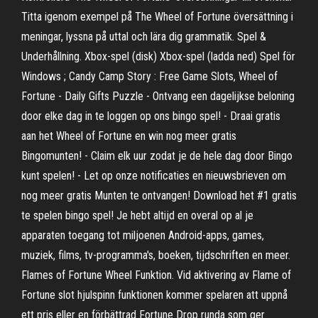
Titta igenom exempel på The Wheel of Fortune översättning i
meningar, lyssna på uttal och lära dig grammatik. Spel &
Underhållning. Xbox-spel (disk) Xbox-spel (ladda ned) Spel för
Windows ; Candy Camp Story : Free Game Slots, Wheel of
Fortune - Daily Gifts Puzzle - Ontvang een dagelijkse beloning
door elke dag in te loggen op ons bingo spel! - Draai gratis
aan het Wheel of Fortune en win nog meer gratis
Bingomunten! - Claim elk uur zodat je de hele dag door Bingo
kunt spelen! - Let op onze notificaties en nieuwsbrieven om
nog meer gratis Munten te ontvangen! Download het #1 gratis
te spelen bingo spel! Je hebt altijd en overal op al je
apparaten toegang tot miljoenen Android-apps, games,
muziek, films, tv-programma's, boeken, tijdschriften en meer.
Flames of Fortune Wheel Funktion. Vid aktivering av Flame of
Fortune slot hjulspinn funktionen kommer spelaren att uppnå
ett pris eller en förbättrad Fortune Drop runda som ger