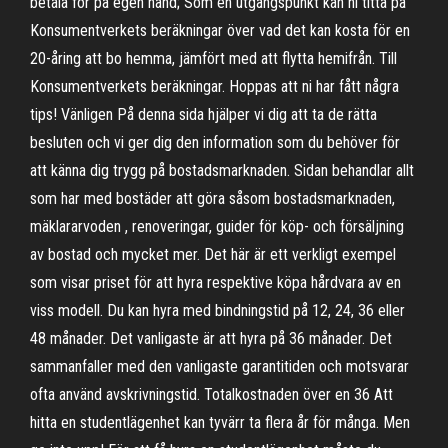
betala för på egen hand; Som en utgångspunkt kan ni titta på
Konsumentverkets beräkningar över vad det kan kosta för en
20-åring att bo hemma, jämfört med att flytta hemifrån. Till
Konsumentverkets beräkningar. Hoppas att ni har fått några
tips! Vänligen På denna sida hjälper vi dig att ta de rätta
besluten och vi ger dig den information som du behöver för
att känna dig trygg på bostadsmarknaden. Sidan behandlar allt
som har med bostäder att göra såsom bostadsmarknaden,
mäklararvoden , renoveringar, guider för köp- och försäljning
av bostad och mycket mer. Det här är ett verkligt exempel
som visar priset för att hyra respektive köpa hårdvara av en
viss modell. Du kan hyra med bindningstid på 12, 24, 36 eller
48 månader. Det vanligaste är att hyra på 36 månader. Det
sammanfaller med den vanligaste garantitiden och motsvarar
ofta använd avskrivningstid. Totalkostnaden över en 36 Att
hitta en studentlägenhet kan tyvärr ta flera år för många. Men