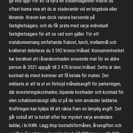
ge inte upp! För att få hyra en studentlägenhet måste du
oftast kunna visa att du är studerande vid en högskola eller
liknande. Kraven kan dock variera beroende på
fastighetsägare, och du får prata med varje individuell
fastighetsägare för att se vad som gäller. För ett
matabonnemang omfattande frukost, lunch, mellanmål och
kvällsmat debiteras du 3 592 kronor/månad. Konsumentverket
har beräknat att råvarukostnaden avseende mat för en äldre
person år 2021 uppgår till 2 470 kronor/månad. Detta är den
kostnad du minst kommer att få betala för maten. Det
enklaste är att ta ut en förhöjd månadsavgift för parkeringen,
där investeringskostnaden, löpande kostnader och kostnad för
elen schablonmässigt slås ut på de som använder laddarna.
Kraftringen kan hjälpa till att räkna fram en lämplig avgift. Det
går också att ta betalt efter hur mycket varje användare
laddar, i kr/kWh. Lägg ihop bostadsförmånen, årsavgiften och