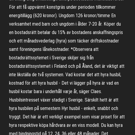
För att få uppvärmt konstgräs under perioden tillkommer
energitillägg (620 kronor). Ungdom 126 kronor/timme En
verksamhet med barn och ungdom i ålder 7-20 år. Köper du
en bostadsrätt betalar du 15% av bostadens anskaffningspris
och ett månadsvederlag (hyra) som täcker driftskostnader
samt föreningens lånekostnader. *Observera att
bostadsrättssytemet i Sverige skiljer sig från
bostadsrättssystemet i Finland och på Åland, det är viktigt att
inte likställa de två systemen. Vad kostar det att hyra husbil,
kostnad för att hyra husbil - Det vi lägger på hyra är vad en
husbil kostar bara i underhåll varje år, säger Claes.
Husbilsintresset växer stadigt i Sverige. Särskilt hett är att
hyra husbilen på semestern Hyr husbil - enkelt, snabbt och
tryggt. Det här är ett verkligt exempel som visar priset för att
hyra respektive köpa hårdvara av en viss modell. Du kan hyra
med bindningstid på 12, 24, 36 eller 48 månader. Det