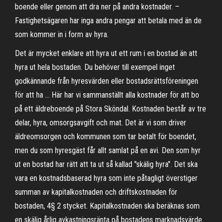
boende eller genom att dra ner på andra kostnader. –
Fastighetsägaren har inga ­andra pengar att betala med än de
som ­kommer in i form av hyra.
Det är mycket enklare att hyra ut ett rum i en bostad än att
hyra ut hela bostaden. Du behöver till exempel inget
godkännande från hyresvärden eller bostadsrättsföreningen
för att ha … Här har vi sammanställt alla kostnader för att bo
på ett äldreboende på Stora Sköndal. Kostnaden består av tre
delar, hyra, omsorgsavgift och mat. Det är vi som driver
äldreomsorgen och kommunen som tar betalt för boendet,
men du som hyresgäst får allt samlat på en avi. Den som hyr
ut en bostad har rätt att ta ut så kallad "skälig hyra". Det ska
vara en kostnadsbaserad hyra som inte påtagligt överstiger
summan av kapitalkostnaden och driftskostnaden för
bostaden, 4§ 2 stycket. Kapitalkostnaden ska beräknas som
en skälig årlig avkastningsränta på bostadens marknadsvärde.