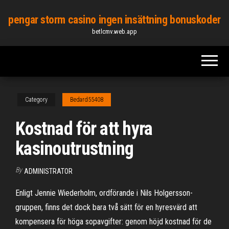
Skip
pengar storm casino ingen insättning bonuskoder
to
betlcmv.web.app
the
content
Category
Bedard55408
Kostnad för att hyra
kasinoutrustning
By
ADMINISTRATOR
Enligt Jennie Wiederholm, ordförande i Nils Holgersson-
gruppen, finns det dock bara två sätt för en hyresvärd att
kompensera för höga sopavgifter: genom höjd kostnad för de